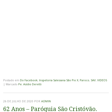
Postado em
Do Facebook
,
Inspetoria Salesiana São Pio X
,
Paroco
,
SAV
,
VIDEOS
|
Marcado
Pe. Asídio Deretti
26 DE JULHO DE 2020
POR
ADMIN
62 Anos – Paróquia São Cristóvão.