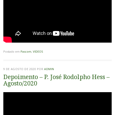
Postado em
Pascom
,
VIDEOS
9 DE AGOSTO DE 2020
POR
ADMIN
Depoimento – P. José Rodolpho Hess –
Agosto/2020