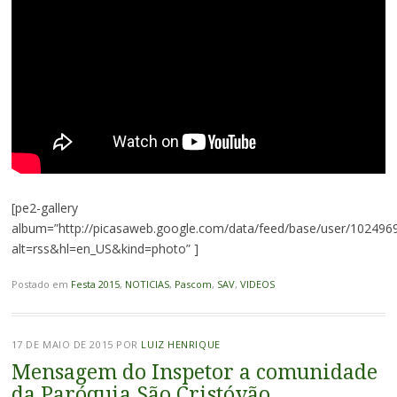
[pe2-gallery
album=”http://picasaweb.google.com/data/feed/base/user/1024
alt=rss&hl=en_US&kind=photo” ]
Postado em
Festa 2015
,
NOTICIAS
,
Pascom
,
SAV
,
VIDEOS
17 DE MAIO DE 2015
POR
LUIZ HENRIQUE
Mensagem do Inspetor a comunidade
da Paróquia São Cristóvão