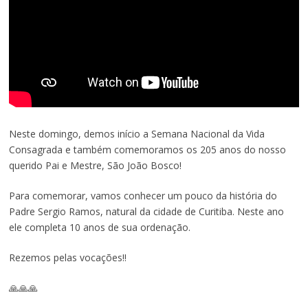
Neste domingo, demos início a Semana Nacional da Vida
Consagrada e também comemoramos os 205 anos do nosso
querido Pai e Mestre, São João Bosco!
Para comemorar, vamos conhecer um pouco da história do
Padre Sergio Ramos, natural da cidade de Curitiba. Neste ano
ele completa 10 anos de sua ordenação.
Rezemos pelas vocações!!
🙏🙏🙏