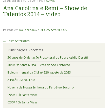
28 DE SETEMBRO DE 2014
POR
ADMIN
Ana Carolina e Remi – Show de
Talentos 2014 – vídeo
Postado em
Do Facebook
,
NOTICIAS
,
SAV
,
VIDEOS
Navegação
←
Posts Anteriores
de
Publicações Recentes
Posts
50 anos de Ordenação Presbiteral do Padre Asídio Deretti
30/07 9h Santa Missa – Festa de São Cristóvão
Boletim mensal da C.M. nº 220 agosto de 2023
A INFÂNCIA NO LAR:
Novena de Nossa Senhora do Perpétuo Socorro
09/07 10h Santa Missa
02/07 10h Santa Missa