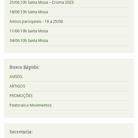
25/06 10h Santa Missa – Crisma 2023.
18/06 10h Santa Missa
Avisos paroquiais – 18 a 25/06
11/06 10h Santa Missa
04/06 10h Santa Missa
Busca Rápida:
AVISOS:
ARTIGOS
PROMOÇÕES
Pastorais e Movimentos
Secretaria: