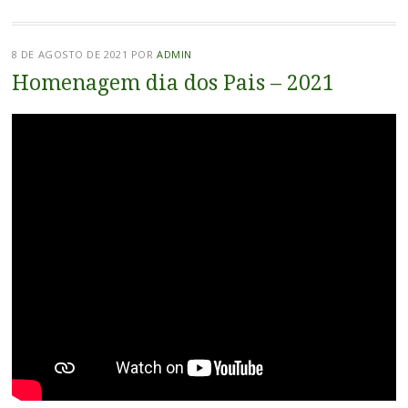
8 DE AGOSTO DE 2021
POR
ADMIN
Homenagem dia dos Pais – 2021