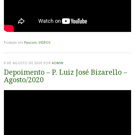
Postado em
Pascom
,
VIDEOS
9 DE AGOSTO DE 2020
POR
ADMIN
Depoimento – P. Luiz José Bizarello –
Agosto/2020