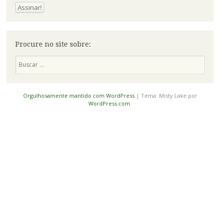
Procure no site sobre:
Pesquisa
Orgulhosamente mantido com WordPress
|
Tema: Misty Lake por
WordPress.com
.