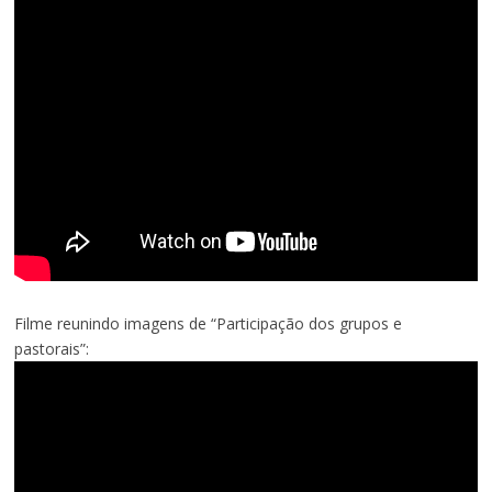
Filme reunindo imagens de “Participação dos grupos e
pastorais”: