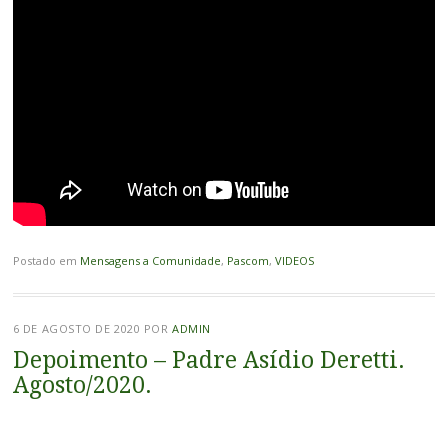
Postado em
Mensagens a Comunidade
,
Pascom
,
VIDEOS
6 DE AGOSTO DE 2020
POR
ADMIN
Depoimento – Padre Asídio Deretti.
Agosto/2020.