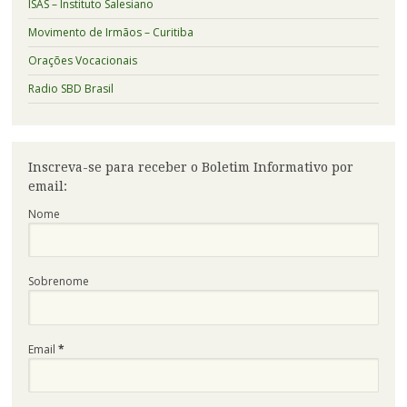
ISAS – Instituto Salesiano
Movimento de Irmãos – Curitiba
Orações Vocacionais
Radio SBD Brasil
Inscreva-se para receber o Boletim Informativo por
email:
Nome
Sobrenome
Email
*