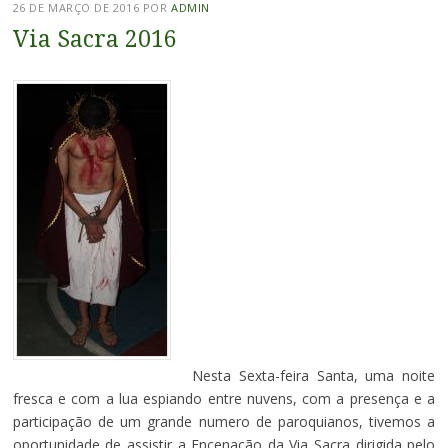
26 DE MARÇO DE 2016
POR
ADMIN
Via Sacra 2016
Nesta Sexta-feira Santa, uma noite
fresca e com a lua espiando entre nuvens, com a presença e a
participação de um grande numero de paroquianos, tivemos a
oportunidade de assistir a Encenação da Via Sacra dirigida pelo