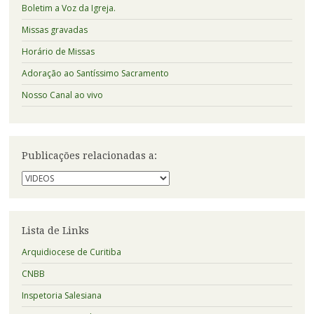
Boletim a Voz da Igreja.
Missas gravadas
Horário de Missas
Adoração ao Santíssimo Sacramento
Nosso Canal ao vivo
Publicações relacionadas a:
Publicações
relacionadas
a:
Lista de Links
Arquidiocese de Curitiba
CNBB
Inspetoria Salesiana