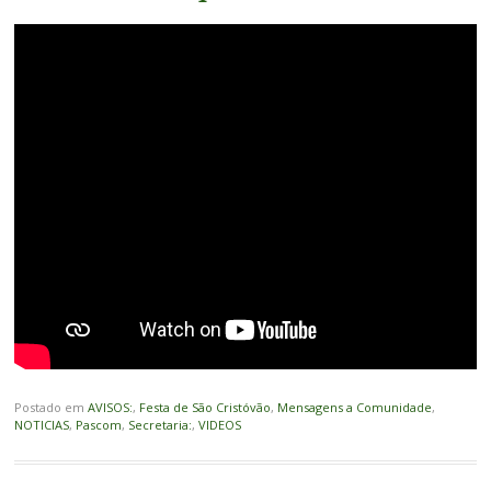
Postado em
AVISOS:
,
Festa de São Cristóvão
,
Mensagens a Comunidade
,
NOTICIAS
,
Pascom
,
Secretaria:
,
VIDEOS