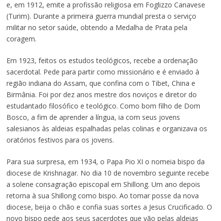
e, em 1912, emite a profissão religiosa em Foglizzo Canavese
(Turim). Durante a primeira guerra mundial presta o serviço
militar no setor saúde, obtendo a Medalha de Prata pela
coragem.
Em 1923, feitos os estudos teológicos, recebe a ordenação
sacerdotal. Pede para partir como missionário e é enviado à
região indiana do Assam, que confina com o Tibet, China e
Birmânia. Foi por dez anos mestre dos noviços e diretor do
estudantado filosófico e teológico. Como bom filho de Dom
Bosco, a fim de aprender a língua, ia com seus jovens
salesianos às aldeias espalhadas pelas colinas e organizava os
oratórios festivos para os jovens.
Para sua surpresa, em 1934, o Papa Pio XI o nomeia bispo da
diocese de Krishnagar. No dia 10 de novembro seguinte recebe
a solene consagração episcopal em Shillong. Um ano depois
retorna à sua Shillong como bispo. Ao tomar posse da nova
diocese, beija o chão e confia suas sortes a Jesus Crucificado. O
novo bispo pede aos seus sacerdotes que vão pelas aldeias