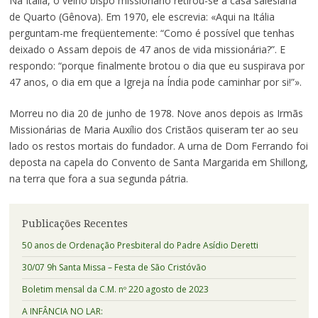
Na Itália, o velho bispo missionário retirou-se à casa salesiana
de Quarto (Gênova). Em 1970, ele escrevia: «Aqui na Itália
perguntam-me freqüentemente: “Como é possível que tenhas
deixado o Assam depois de 47 anos de vida missionária?”. E
respondo: “porque finalmente brotou o dia que eu suspirava por
47 anos, o dia em que a Igreja na Índia pode caminhar por si!”».
Morreu no dia 20 de junho de 1978. Nove anos depois as Irmãs
Missionárias de Maria Auxílio dos Cristãos quiseram ter ao seu
lado os restos mortais do fundador. A urna de Dom Ferrando foi
deposta na capela do Convento de Santa Margarida em Shillong,
na terra que fora a sua segunda pátria.
Publicações Recentes
50 anos de Ordenação Presbiteral do Padre Asídio Deretti
30/07 9h Santa Missa – Festa de São Cristóvão
Boletim mensal da C.M. nº 220 agosto de 2023
A INFÂNCIA NO LAR: