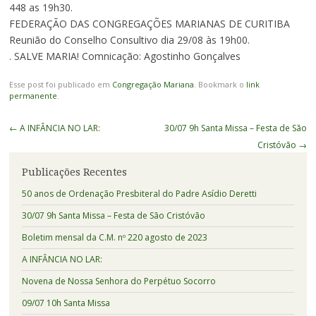
448 as 19h30.
FEDERAÇÃO DAS CONGREGAÇÕES MARIANAS DE CURITIBA
Reunião do Conselho Consultivo dia 29/08 às 19h00.
. SALVE MARIA! Comnicação: Agostinho Gonçalves
Esse post foi publicado em
Congregação Mariana
. Bookmark o
link
permanente
.
Navegação
←
A INFÂNCIA NO LAR:
30/07 9h Santa Missa – Festa de São
de
Cristóvão
→
Posts
Publicações Recentes
50 anos de Ordenação Presbiteral do Padre Asídio Deretti
30/07 9h Santa Missa – Festa de São Cristóvão
Boletim mensal da C.M. nº 220 agosto de 2023
A INFÂNCIA NO LAR:
Novena de Nossa Senhora do Perpétuo Socorro
09/07 10h Santa Missa