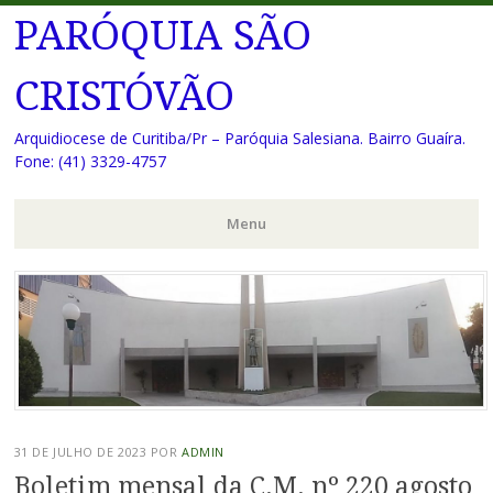
PARÓQUIA SÃO
CRISTÓVÃO
Arquidiocese de Curitiba/Pr – Paróquia Salesiana. Bairro Guaíra.
Fone: (41) 3329-4757
Menu
Pular
para
o
conteúdo
31 DE JULHO DE 2023
POR
ADMIN
Boletim mensal da C.M. nº 220 agosto