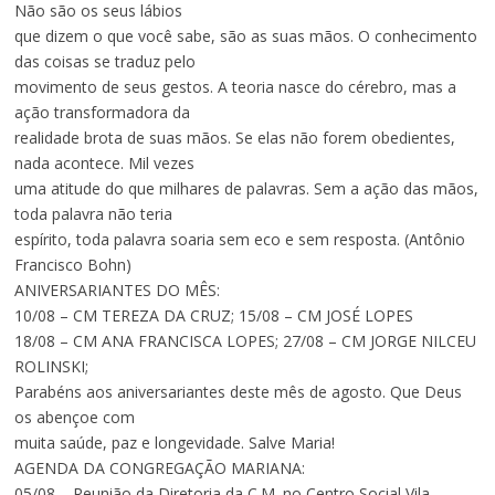
Não são os seus lábios
que dizem o que você sabe, são as suas mãos. O conhecimento
das coisas se traduz pelo
movimento de seus gestos. A teoria nasce do cérebro, mas a
ação transformadora da
realidade brota de suas mãos. Se elas não forem obedientes,
nada acontece. Mil vezes
uma atitude do que milhares de palavras. Sem a ação das mãos,
toda palavra não teria
espírito, toda palavra soaria sem eco e sem resposta. (Antônio
Francisco Bohn)
ANIVERSARIANTES DO MÊS:
10/08 – CM TEREZA DA CRUZ; 15/08 – CM JOSÉ LOPES
18/08 – CM ANA FRANCISCA LOPES; 27/08 – CM JORGE NILCEU
ROLINSKI;
Parabéns aos aniversariantes deste mês de agosto. Que Deus
os abençoe com
muita saúde, paz e longevidade. Salve Maria!
AGENDA DA CONGREGAÇÃO MARIANA:
05/08 – Reunião da Diretoria da C.M. no Centro Social Vila