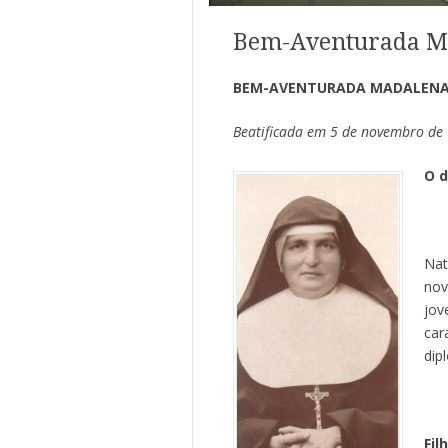
Bem-Aventurada M
BEM-AVENTURADA MADALENA 
Beatificada em 5 de novembro de 
O d
Nat
nov
jov
car
dip
Fil