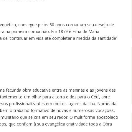
atequética, consegue pelos 30 anos coroar um seu desejo de
ara na primeira comunhão. Em 1879 é Filha de Maria
a de ‘continuar em vida até completar a medida da santidade’.
 uma fecunda obra educativa entre as meninas e as jovens das
stantemente ‘um olhar para a terra e dez para o Céu’, abre
cursos profissionalizantes em muitos lugares da ilha. Nomeada
ambém o trabalho formativo de novas e numerosas vocações,
comunitário que se cria em seu redor. O multiforme apostolado
os, que confiam à sua evangélica criatividade toda a Obra