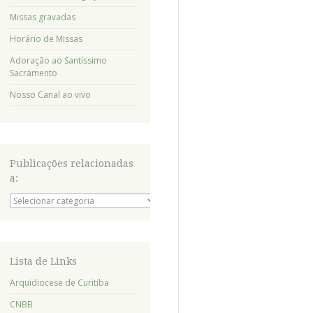
Missas gravadas
Horário de Missas
Adoração ao Santíssimo
Sacramento
Nosso Canal ao vivo
Publicações relacionadas
a:
Publicações
relacionadas
a:
Lista de Links
Arquidiocese de Curitiba
CNBB