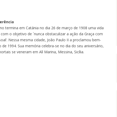
erência
ano termina em Catánia no dia 26 de março de 1908 uma vida
e com o objetivo de `nunca obstaculizar a ação da Graça com
oal’. Nessa mesma cidade, João Paulo II a proclamou bem-
 de 1994. Sua memória celebra-se no dia do seu aniversário,
rtais se veneram em Alì Marina, Messina, Sicília.