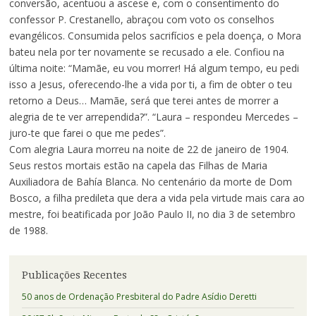
conversão, acentuou a ascese e, com o consentimento do
confessor P. Crestanello, abraçou com voto os conselhos
evangélicos. Consumida pelos sacrifícios e pela doença, o Mora
bateu nela por ter novamente se recusado a ele. Confiou na
última noite: “Mamãe, eu vou morrer! Há algum tempo, eu pedi
isso a Jesus, oferecendo-lhe a vida por ti, a fim de obter o teu
retorno a Deus… Mamãe, será que terei antes de morrer a
alegria de te ver arrependida?”. “Laura – respondeu Mercedes –
juro-te que farei o que me pedes”.
Com alegria Laura morreu na noite de 22 de janeiro de 1904.
Seus restos mortais estão na capela das Filhas de Maria
Auxiliadora de Bahía Blanca. No centenário da morte de Dom
Bosco, a filha predileta que dera a vida pela virtude mais cara ao
mestre, foi beatificada por João Paulo II, no dia 3 de setembro
de 1988.
Publicações Recentes
50 anos de Ordenação Presbiteral do Padre Asídio Deretti