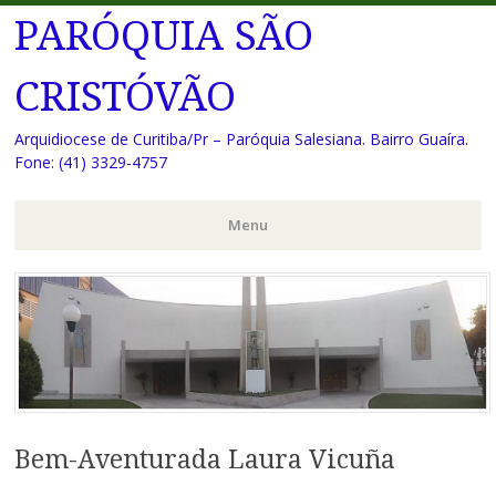
PARÓQUIA SÃO
CRISTÓVÃO
Arquidiocese de Curitiba/Pr – Paróquia Salesiana. Bairro Guaíra.
Fone: (41) 3329-4757
Menu
Pular
para
o
conteúdo
Bem-Aventurada Laura Vicuña