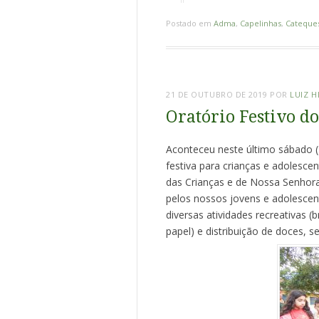
Postado em
Adma
,
Capelinhas
,
Cateque
21 DE OUTUBRO DE 2019
POR
LUIZ 
Oratório Festivo do
Aconteceu neste último sábado (1
festiva para crianças e adolesce
das Crianças e de Nossa Senhora
pelos nossos jovens e adolescen
diversas atividades recreativas (b
papel) e distribuição de doces, 