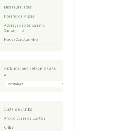
Missas gravadas
Horário de Missas
Adoração ao Santíssimo
Sacramento
Nosso Canal ao vivo
Publicações relacionadas
a:
Publicações
relacionadas
a:
Lista de Links
Arquidiocese de Curitiba
CNBB