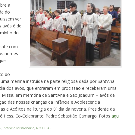
obre a
da do
guissem ver
s avós é de
aminho do
s
ente com
 os nomes
que
ico do
uma menina instruída na parte religiosa dada por Sant’Ana.
a dos avós, que entraram em procissão e receberam uma
ta Missa, em memória de Sant’Ana e São Joaquim – avós de
ção das nossas crianças da Infância e Adolescência
has e Acólitos na liturgia do 8º dia da novena. Presidente da
osé Hess. Co-Celebrante: Padre Sebastião Camargo. Fotos
aqui
.
S
,
Infância Missionária
,
NOTICIAS