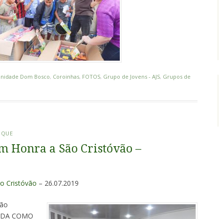
nidade Dom Bosco
,
Coroinhas
,
FOTOS
,
Grupo de Jovens - AJS
,
Grupos de
IQUE
m Honra a São Cristóvão –
o Cristóvão
– 26.07.2019
São
 VIDA COMO