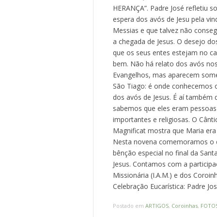
HERANÇA”. Padre José refletiu s
espera dos avós de Jesu pela vin
Messias e que talvez não conse
a chegada de Jesus. O desejo do
que os seus entes estejam no c
bem. Não há relato dos avós no
Evangelhos, mas aparecem som
São Tiago: é onde conhecemos
dos avós de Jesus. É aí também 
sabemos que eles eram pessoas
importantes e religiosas. O Cânt
Magnificat mostra que Maria era 
Nesta novena comemoramos o di
bênção especial no final da San
Jesus. Contamos com a participa
Missionária (I.A.M.) e dos Coroin
Celebração Eucarística: Padre J
Postado em
ARTIGOS
,
Coroinhas
,
FOTO