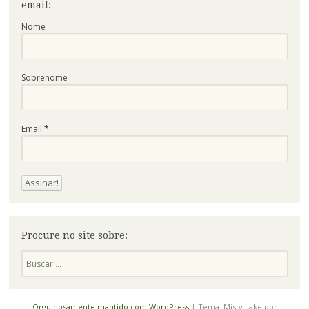
email:
Nome
Sobrenome
Email
*
Procure no site sobre:
Pesquisa
Orgulhosamente mantido com WordPress
|
Tema: Misty Lake por