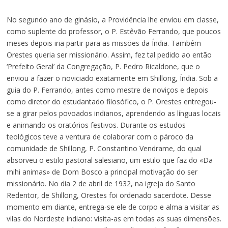
No segundo ano de ginásio, a Providência lhe enviou em classe,
como suplente do professor, o P. Estêvão Ferrando, que poucos
meses depois iria partir para as missões da Índia. Também
Orestes queria ser missionário. Assim, fez tal pedido ao então
‘Prefeito Geral’ da Congregação, P. Pedro Ricaldone, que o
enviou a fazer o noviciado exatamente em Shillong, Índia. Sob a
guia do P. Ferrando, antes como mestre de noviços e depois
como diretor do estudantado filosófico, o P. Orestes entregou-
se a girar pelos povoados indianos, aprendendo as línguas locais
e animando os oratórios festivos. Durante os estudos
teológicos teve a ventura de colaborar com o pároco da
comunidade de Shillong, P. Constantino Vendrame, do qual
absorveu o estilo pastoral salesiano, um estilo que faz do «Da
mihi animas» de Dom Bosco a principal motivação do ser
missionário. No dia 2 de abril de 1932, na igreja do Santo
Redentor, de Shillong, Orestes foi ordenado sacerdote. Desse
momento em diante, entrega-se ele de corpo e alma a visitar as
vilas do Nordeste indiano: visita-as em todas as suas dimensões.