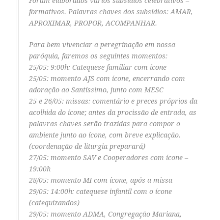
Foram elaborados vários subsídios celebrativos –
formativos. Palavras chaves dos subsídios: AMAR,
APROXIMAR, PROPOR, ACOMPANHAR.
Para bem vivenciar a peregrinação em nossa
paróquia, faremos os seguintes momentos:
25/05: 9:00h: Catequese familiar com ícone
25/05: momento AJS com ícone, encerrando com
adoração ao Santíssimo, junto com MESC
25 e 26/05: missas: comentário e preces próprios da
acolhida do ícone; antes da procissão de entrada, as
palavras chaves serão trazidas para compor o
ambiente junto ao ícone, com breve explicação.
(coordenação de liturgia preparará)
27/05: momento SAV e Cooperadores com ícone –
19:00h
28/05: momento MI com ícone, após a missa
29/05: 14:00h: catequese infantil com o ícone
(catequizandos)
29/05: momento ADMA, Congregação Mariana,