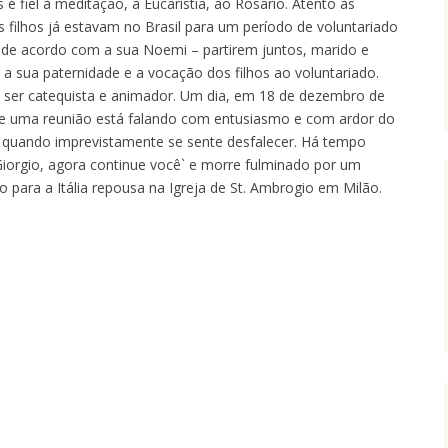
é fiel à meditação, à Eucaristia, ao Rosário. Atento às
rês filhos já estavam no Brasil para um período de voluntariado
– de acordo com a sua Noemi – partirem juntos, marido e
e a sua paternidade e a vocação dos filhos ao voluntariado.
 ser catequista e animador. Um dia, em 18 de dezembro de
e uma reunião está falando com entusiasmo e com ardor do
s, quando imprevistamente se sente desfalecer. Há tempo
r Giorgio, agora continue você` e morre fulminado por um
o para a Itália repousa na Igreja de St. Ambrogio em Milão.