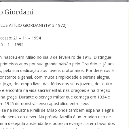
io Giordani
EUS ATÍLIO GIORDANI (1913-1972)
ocesso: 21 – 11 – 1994
25 – 1 – 1995
ani nasceu em Milão no dia 3 de fevereiro de 1913. Distingue-
primeiros anos por sua grande paixão pelo Oratório e, já aos
, pela sua dedicação aos jovens oratorianos. Por decênios é
onstante e genial, com muita simplicidade e serena alegria.
o jogo, do tempo livre, das férias dos seus jovens, do teatro.
e encontra na vida sacramental, nas orações e na direção
da na graça. Durante o serviço militar que começa em 1934 e
em 1945 demonstra senso apostólico entre seus
e na indústria Pirelli de Milão onde também espalha alegria
o senso do dever. Na própria família é um marido rico de
uma desejada austeridade e pobreza evangélica em favor dos