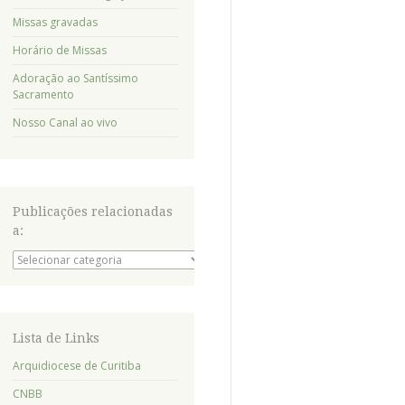
Missas gravadas
Horário de Missas
Adoração ao Santíssimo
Sacramento
Nosso Canal ao vivo
Publicações relacionadas
a:
Publicações
relacionadas
a:
Lista de Links
Arquidiocese de Curitiba
CNBB