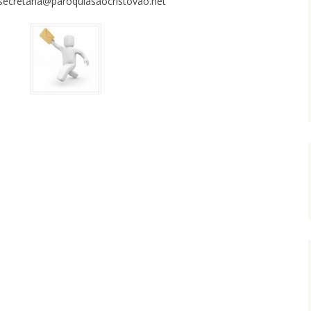
 secretaria@paroquiasaocristovao.net