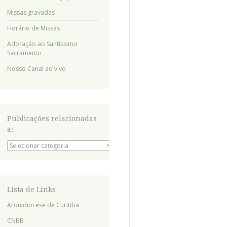
Missas gravadas
Horário de Missas
Adoração ao Santíssimo
Sacramento
Nosso Canal ao vivo
Publicações relacionadas
a:
Publicações
relacionadas
a:
Lista de Links
Arquidiocese de Curitiba
CNBB