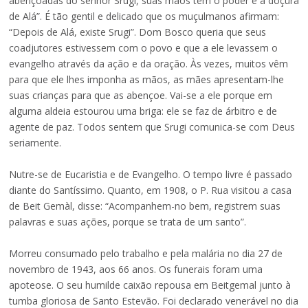
abençoadas do senhor Srugi, suas mãos têm o poder e a doçura
de Alá”. É tão gentil e delicado que os muçulmanos afirmam:
“Depois de Alá, existe Srugi”. Dom Bosco queria que seus
coadjutores estivessem com o povo e que a ele levassem o
evangelho através da ação e da oração. Às vezes, muitos vêm
para que ele lhes imponha as mãos, as mães apresentam-lhe
suas crianças para que as abençoe. Vai-se a ele porque em
alguma aldeia estourou uma briga: ele se faz de árbitro e de
agente de paz. Todos sentem que Srugi comunica-se com Deus
seriamente.
Nutre-se de Eucaristia e de Evangelho. O tempo livre é passado
diante do Santíssimo. Quanto, em 1908, o P. Rua visitou a casa
de Beit Gemàl, disse: “Acompanhem-no bem, registrem suas
palavras e suas ações, porque se trata de um santo”.
Morreu consumado pelo trabalho e pela malária no dia 27 de
novembro de 1943, aos 66 anos. Os funerais foram uma
apoteose. O seu humilde caixão repousa em Beitgemal junto à
tumba gloriosa de Santo Estevão. Foi declarado venerável no dia