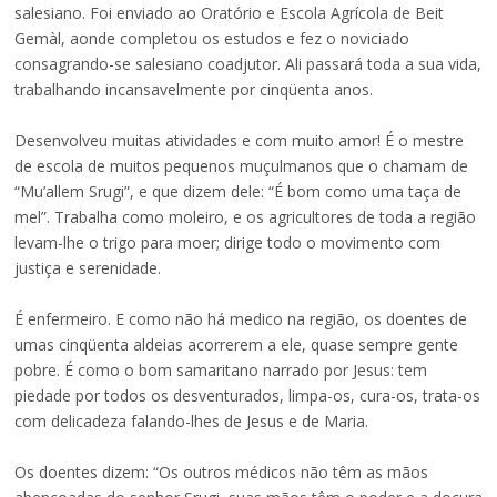
salesiano. Foi enviado ao Oratório e Escola Agrícola de Beit
Gemàl, aonde completou os estudos e fez o noviciado
consagrando-se salesiano coadjutor. Ali passará toda a sua vida,
trabalhando incansavelmente por cinqüenta anos.
Desenvolveu muitas atividades e com muito amor! É o mestre
de escola de muitos pequenos muçulmanos que o chamam de
“Mu’allem Srugi”, e que dizem dele: “É bom como uma taça de
mel”. Trabalha como moleiro, e os agricultores de toda a região
levam-lhe o trigo para moer; dirige todo o movimento com
justiça e serenidade.
É enfermeiro. E como não há medico na região, os doentes de
umas cinqüenta aldeias acorrerem a ele, quase sempre gente
pobre. É como o bom samaritano narrado por Jesus: tem
piedade por todos os desventurados, limpa-os, cura-os, trata-os
com delicadeza falando-lhes de Jesus e de Maria.
Os doentes dizem: “Os outros médicos não têm as mãos