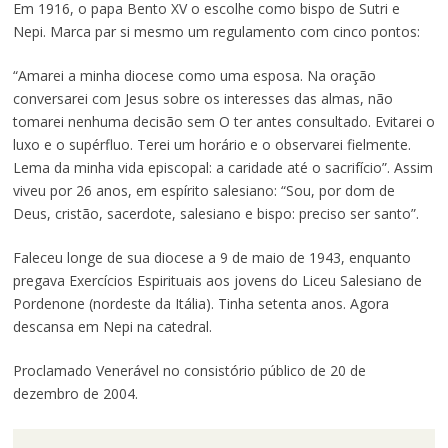
Em 1916, o papa Bento XV o escolhe como bispo de Sutri e
Nepi. Marca par si mesmo um regulamento com cinco pontos:
“Amarei a minha diocese como uma esposa. Na oração
conversarei com Jesus sobre os interesses das almas, não
tomarei nenhuma decisão sem O ter antes consultado. Evitarei o
luxo e o supérfluo. Terei um horário e o observarei fielmente.
Lema da minha vida episcopal: a caridade até o sacrifício”. Assim
viveu por 26 anos, em espírito salesiano: “Sou, por dom de
Deus, cristão, sacerdote, salesiano e bispo: preciso ser santo”.
Faleceu longe de sua diocese a 9 de maio de 1943, enquanto
pregava Exercícios Espirituais aos jovens do Liceu Salesiano de
Pordenone (nordeste da Itália). Tinha setenta anos. Agora
descansa em Nepi na catedral.
Proclamado Venerável no consistório público de 20 de
dezembro de 2004.