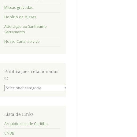
Missas gravadas
Horário de Missas
Adoração ao Santíssimo
Sacramento
Nosso Canal ao vivo
Publicações relacionadas
a:
Publicações
relacionadas
a:
Lista de Links
Arquidiocese de Curitiba
CNBB