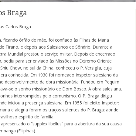
os Braga
us Carlos Braga
, ficando órfão de mãe, foi confiado às Filhas de Maria
 de Tirano, e depois aos Salesianos de Sôndrio. Durante a
rra Mundial prestou o serviço militar. Depois de encerrado
o, pediu para ser enviado às Missões no Extremo Oriente.
hiu Chow, no sul da China, conheceu o P. Versiglia, cuja
á era conhecida. Em 1930 foi nomeado Inspetor salesiano da
 ao desenvolvimento da obra missionária. Fundou em Pequim
lizava-se o sonho missionário de Dom Bosco. A obra salesiana,
sonhos interrompidos pelo comunismo. O P. Braga dirigiu
nde iniciou a presença salesiana. Em 1955 foi eleito Inspetor:
na e alegria foram os traços salientes do P. Braga; aonde
ilhoso espírito de família.
 apresentado o “supplex libellus” para a abertura da sua causa
mpanga (Filipinas).