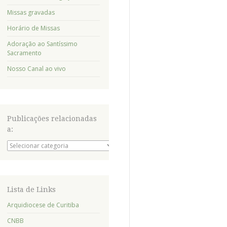
Missas gravadas
Horário de Missas
Adoração ao Santíssimo
Sacramento
Nosso Canal ao vivo
Publicações relacionadas
a:
Publicações
relacionadas
a:
Lista de Links
Arquidiocese de Curitiba
CNBB