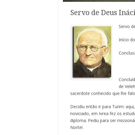
Servo de Deus Inác
Servo de
Início d
Conclus
Concluíd
de Veleh
sacerdote conhecido que lhe fal
Decidiu então ir para Turim: aqui
noviciado, em Ivrea fez os estu
diploma. Pediu para ser missioná
Norte!.