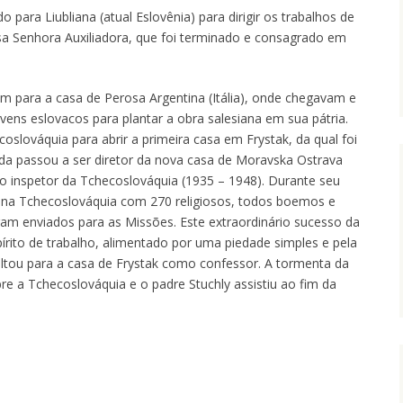
o para Liubliana (atual Eslovênia) para dirigir os trabalhos de
a Senhora Auxiliadora, que foi terminado e consagrado em
m para a casa de Perosa Argentina (Itália), onde chegavam e
ens eslovacos para plantar a obra salesiana em sua pátria.
oslováquia para abrir a primeira casa em Frystak, da qual foi
ida passou a ser diretor da nova casa de Moravska Ostrava
 inspetor da Tchecoslováquia (1935 – 1948). Durante seu
 na Tchecoslováquia com 270 religiosos, todos boemos e
am enviados para as Missões. Este extraordinário sucesso da
írito de trabalho, alimentado por uma piedade simples e pela
tou para a casa de Frystak como confessor. A tormenta da
e a Tchecoslováquia e o padre Stuchly assistiu ao fim da