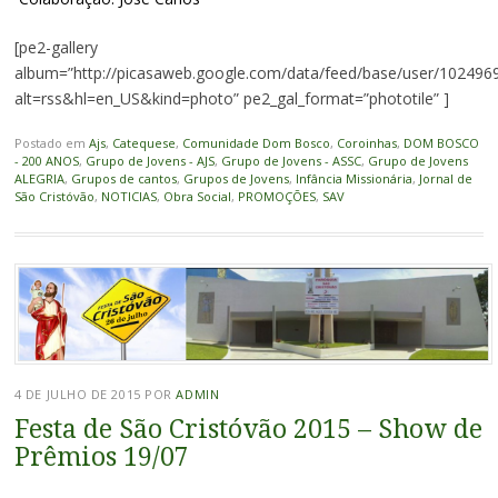
[pe2-gallery
album=”http://picasaweb.google.com/data/feed/base/user/1024
alt=rss&hl=en_US&kind=photo” pe2_gal_format=”phototile” ]
Postado em
Ajs
,
Catequese
,
Comunidade Dom Bosco
,
Coroinhas
,
DOM BOSCO
- 200 ANOS
,
Grupo de Jovens - AJS
,
Grupo de Jovens - ASSC
,
Grupo de Jovens
ALEGRIA
,
Grupos de cantos
,
Grupos de Jovens
,
Infância Missionária
,
Jornal de
São Cristóvão
,
NOTICIAS
,
Obra Social
,
PROMOÇÕES
,
SAV
4 DE JULHO DE 2015
POR
ADMIN
Festa de São Cristóvão 2015 – Show de
Prêmios 19/07