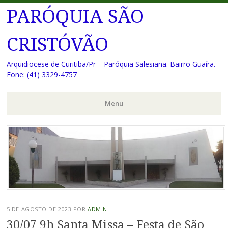
PARÓQUIA SÃO
CRISTÓVÃO
Arquidiocese de Curitiba/Pr – Paróquia Salesiana. Bairro Guaíra.
Fone: (41) 3329-4757
Menu
Pular
para
o
conteúdo
5 DE AGOSTO DE 2023
POR
ADMIN
30/07 9h Santa Missa – Festa de São