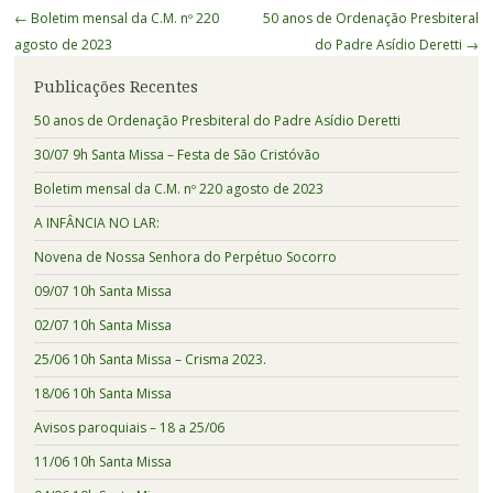
Navegação
←
Boletim mensal da C.M. nº 220
50 anos de Ordenação Presbiteral
de
agosto de 2023
do Padre Asídio Deretti
→
Posts
Publicações Recentes
50 anos de Ordenação Presbiteral do Padre Asídio Deretti
30/07 9h Santa Missa – Festa de São Cristóvão
Boletim mensal da C.M. nº 220 agosto de 2023
A INFÂNCIA NO LAR:
Novena de Nossa Senhora do Perpétuo Socorro
09/07 10h Santa Missa
02/07 10h Santa Missa
25/06 10h Santa Missa – Crisma 2023.
18/06 10h Santa Missa
Avisos paroquiais – 18 a 25/06
11/06 10h Santa Missa