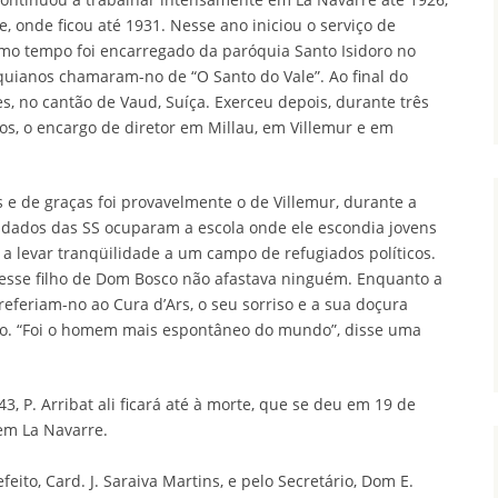
, onde ficou até 1931. Nesse ano iniciou o serviço de
mo tempo foi encarregado da paróquia Santo Isidoro no
uianos chamaram-no de “O Santo do Vale”. Ao final do
es, no cantão de Vaud, Suíça. Exerceu depois, durante três
os, o encargo de diretor em Millau, em Villemur e em
 e de graças foi provavelmente o de Villemur, durante a
dados das SS ocuparam a escola onde ele escondia jovens
o a levar tranqüilidade a um campo de refugiados políticos.
 esse filho de Dom Bosco não afastava ninguém. Enquanto a
eferiam-no ao Cura d’Ars, o seu sorriso e a sua doçura
o. “Foi o homem mais espontâneo do mundo”, disse uma
, P. Arribat ali ficará até à morte, que se deu em 19 de
em La Navarre.
feito, Card. J. Saraiva Martins, e pelo Secretário, Dom E.