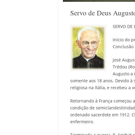
Servo de Deus Augusto
SERVO DE 
Início do p
Conclusão 
José Augus
Trédou (Ro
Augusto a 
somente aos 18 anos. Devido à si
religiosa na Itália, e recebeu a
Retornando à França começou a 
condição de semiclandestinidad
ordenado sacerdote em 1912. C
enfermeiro.
Terminada a guerra, P. Arribat