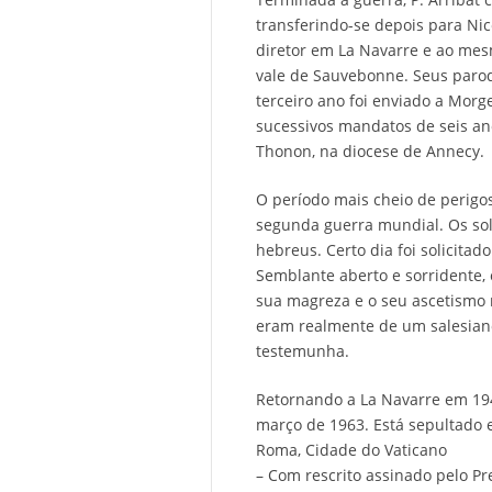
transferindo-se depois para Nice
diretor em La Navarre e ao mes
vale de Sauvebonne. Seus paroq
terceiro ano foi enviado a Morg
sucessivos mandatos de seis an
Thonon, na diocese de Annecy.
O período mais cheio de perigos
segunda guerra mundial. Os sol
hebreus. Certo dia foi solicitad
Semblante aberto e sorridente,
sua magreza e o seu ascetismo r
eram realmente de um salesian
testemunha.
Retornando a La Navarre em 1943
março de 1963. Está sepultado 
Roma, Cidade do Vaticano
– Com rescrito assinado pelo Pre