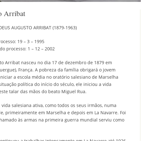
 Arribat
DEUS AUGUSTO ARRIBAT (1879-1963)
rocesso: 19 – 3 – 1995
do processo: 1 – 12 – 2002
to Arribat nasceu no dia 17 de dezembro de 1879 em
uergue), França. A pobreza da família obrigará o jovem
iniciar a escola média no oratório salesiano de Marselha
tuação política do início do século, ele iniciou a vida
 veste talar das mãos do beato Miguel Rua.
vida salesiana ativa, como todos os seus irmãos, numa
e, primeiramente em Marselha e depois em La Navarre. Foi
hamado às armas na primeira guerra mundial serviu como
 continuou a trabalhar intensamente em La Navarre até 1926,