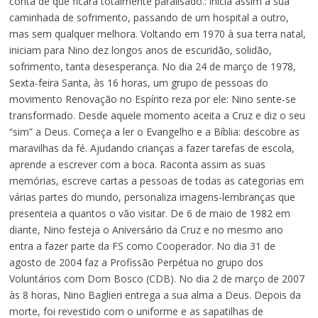
conta de que ficará totalmente paralisado.: inicia assim a sua
caminhada de sofrimento, passando de um hospital a outro,
mas sem qualquer melhora. Voltando em 1970 à sua terra natal,
iniciam para Nino dez longos anos de escuridão, solidão,
sofrimento, tanta desesperança. No dia 24 de março de 1978,
Sexta-feira Santa, às 16 horas, um grupo de pessoas do
movimento Renovação no Espírito reza por ele: Nino sente-se
transformado. Desde aquele momento aceita a Cruz e diz o seu
“sim” a Deus. Começa a ler o Evangelho e a Bíblia: descobre as
maravilhas da fé. Ajudando crianças a fazer tarefas de escola,
aprende a escrever com a boca. Raconta assim as suas
memórias, escreve cartas a pessoas de todas as categorias em
várias partes do mundo, personaliza imagens-lembranças que
presenteia a quantos o vão visitar. De 6 de maio de 1982 em
diante, Nino festeja o Aniversário da Cruz e no mesmo ano
entra a fazer parte da FS como Cooperador. No dia 31 de
agosto de 2004 faz a Profissão Perpétua no grupo dos
Voluntários com Dom Bosco (CDB). No dia 2 de março de 2007
às 8 horas, Nino Baglieri entrega a sua alma a Deus. Depois da
morte, foi revestido com o uniforme e as sapatilhas de