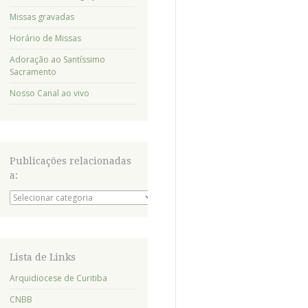
Missas gravadas
Horário de Missas
Adoração ao Santíssimo
Sacramento
Nosso Canal ao vivo
Publicações relacionadas
a:
Publicações
relacionadas
a:
Lista de Links
Arquidiocese de Curitiba
CNBB