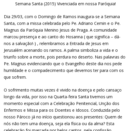
Semana Santa (2015) Vivenciada em nossa Paróquia!
Dia 29/03, com o Domingo de Ramos inaugura-se a Semana
Santa, com a missa celebrada pelo Pe. Adriano Cemin e o Pe.
Magnus da Paróquia Menino Jesus de Praga. A comunidade
marcou presença e ao canto do Hosanna ( que significa – dá-
nos a salvação!-) , relembramos a Entrada de Jesus em
Jerusalém acenando os ramos. A palma simboliza a vida e o
triunfo sobre a morte, pois perdura no deserto. Nas palavras do
Pe. Magnus evidenciando que o Evangelho deste dia nos pede
humildade e o compadecimento que devemos ter para com os
que sofrem.
O sofrimento muitas vezes é vivido na doença e pelo cansaço
longo da vida, por isso na Quarta-feira Santa tivemos um
momento especial com a Celebração Penitencial, Unção dos
Enfermos e Missa para os Doentes e Idosos. Conduzida pelo
nosso Pároco já no início questionou aos presentes: Quem de
nós não tem uma doença, seja ela física ou da alma? Esta
celebração foi marcada por belos cantos, pela confissão