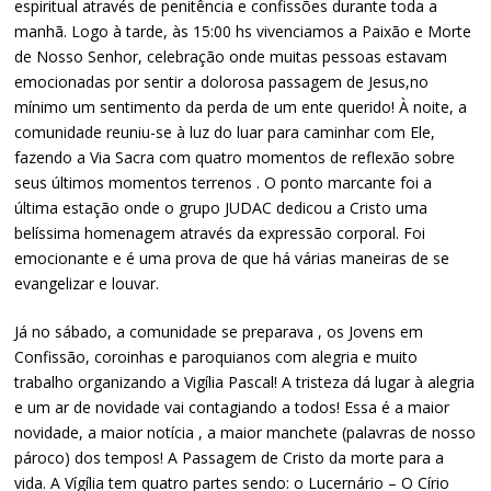
espiritual através de penitência e confissões durante toda a
manhã. Logo à tarde, às 15:00 hs vivenciamos a Paixão e Morte
de Nosso Senhor, celebração onde muitas pessoas estavam
emocionadas por sentir a dolorosa passagem de Jesus,no
mínimo um sentimento da perda de um ente querido! À noite, a
comunidade reuniu-se à luz do luar para caminhar com Ele,
fazendo a Via Sacra com quatro momentos de reflexão sobre
seus últimos momentos terrenos . O ponto marcante foi a
última estação onde o grupo JUDAC dedicou a Cristo uma
belíssima homenagem através da expressão corporal. Foi
emocionante e é uma prova de que há várias maneiras de se
evangelizar e louvar.
Já no sábado, a comunidade se preparava , os Jovens em
Confissão, coroinhas e paroquianos com alegria e muito
trabalho organizando a Vigília Pascal! A tristeza dá lugar à alegria
e um ar de novidade vai contagiando a todos! Essa é a maior
novidade, a maior notícia , a maior manchete (palavras de nosso
pároco) dos tempos! A Passagem de Cristo da morte para a
vida. A Vígília tem quatro partes sendo: o Lucernário – O Círio