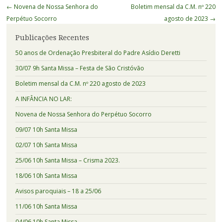
Navegação
←
Novena de Nossa Senhora do
Boletim mensal da C.M. nº 220
de
Perpétuo Socorro
agosto de 2023
→
Posts
Publicações Recentes
50 anos de Ordenação Presbiteral do Padre Asídio Deretti
30/07 9h Santa Missa – Festa de São Cristóvão
Boletim mensal da C.M. nº 220 agosto de 2023
A INFÂNCIA NO LAR:
Novena de Nossa Senhora do Perpétuo Socorro
09/07 10h Santa Missa
02/07 10h Santa Missa
25/06 10h Santa Missa – Crisma 2023.
18/06 10h Santa Missa
Avisos paroquiais – 18 a 25/06
11/06 10h Santa Missa
04/06 10h Santa Missa