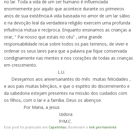
no lar. Toda a vida de um ser humano é influenciada
enormemente por aquilo que acontece durante os primeiros
anos de sua existência.A vida baseada no amor de um lar sábio
e na devoção leal da verdadeira religião exercem uma profunda
influência mútua e recíproca. Enquanto ensinamos as crianças a
orar, ” Pai nosso que estais no céu” , uma grande
responsabilidade recai sobre todos os pais terrenos, de viver e
ordenar os seus lares para que a palavra pai fique conservada
condignamente nas mentes e nos corações de todas as crianças
em crescimento.
L.U.
Desejamos aos aniversariantes do mês muitas felicidades ,
e aos pais muitas bênçãos, e que o espírito do discernimento e
da sabedoria estejam presentes na missão dos cuidados com
os filhos, com o lar e a família. Deus os abençoe.
Por Maria, a Jesus
Izidora
P/M.C.
Esse post foi publicado em
Capelinhas
. Bookmark o
link permanente
.