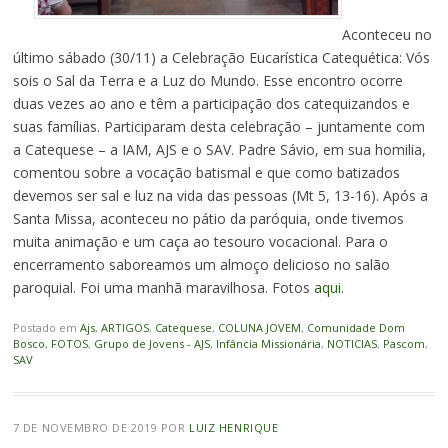
Aconteceu no
último sábado (30/11) a Celebração Eucarística Catequética: Vós
sois o Sal da Terra e a Luz do Mundo. Esse encontro ocorre
duas vezes ao ano e têm a participação dos catequizandos e
suas famílias. Participaram desta celebração – juntamente com
a Catequese – a IAM, AJS e o SAV. Padre Sávio, em sua homilia,
comentou sobre a vocação batismal e que como batizados
devemos ser sal e luz na vida das pessoas (Mt 5, 13-16). Após a
Santa Missa, aconteceu no pátio da paróquia, onde tivemos
muita animação e um caça ao tesouro vocacional. Para o
encerramento saboreamos um almoço delicioso no salão
paroquial. Foi uma manhã maravilhosa. Fotos
aqui
.
Postado em
Ajs
,
ARTIGOS
,
Catequese
,
COLUNA JOVEM
,
Comunidade Dom
Bosco
,
FOTOS
,
Grupo de Jovens - AJS
,
Infância Missionária
,
NOTICIAS
,
Pascom
,
SAV
7 DE NOVEMBRO DE 2019
POR
LUIZ HENRIQUE