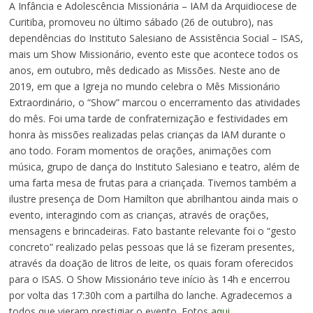
A Infância e Adolescência Missionária – IAM da Arquidiocese de
Curitiba, promoveu no último sábado (26 de outubro), nas
dependências do Instituto Salesiano de Assistência Social – ISAS,
mais um Show Missionário, evento este que acontece todos os
anos, em outubro, mês dedicado as Missões. Neste ano de
2019, em que a Igreja no mundo celebra o Mês Missionário
Extraordinário, o “Show” marcou o encerramento das atividades
do mês. Foi uma tarde de confraternização e festividades em
honra às missões realizadas pelas crianças da IAM durante o
ano todo. Foram momentos de orações, animações com
música, grupo de dança do Instituto Salesiano e teatro, além de
uma farta mesa de frutas para a criançada. Tivemos também a
ilustre presença de Dom Hamilton que abrilhantou ainda mais o
evento, interagindo com as crianças, através de orações,
mensagens e brincadeiras. Fato bastante relevante foi o “gesto
concreto” realizado pelas pessoas que lá se fizeram presentes,
através da doação de litros de leite, os quais foram oferecidos
para o ISAS. O Show Missionário teve início às 14h e encerrou
por volta das 17:30h com a partilha do lanche. Agradecemos a
todos que vieram prestigiar o evento. Fotos
aqui
.