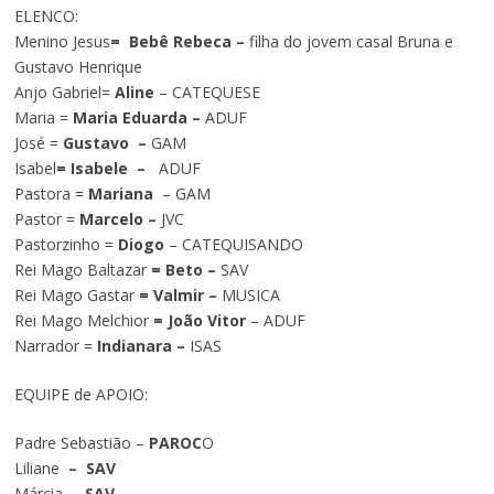
ELENCO:
Menino Jesus
= Bebê Rebeca –
filha do jovem casal Bruna e
Gustavo Henrique
Anjo Gabriel=
Aline
– CATEQUESE
Maria =
Maria Eduarda –
ADUF
José =
Gustavo –
GAM
Isabel
= Isabele –
ADUF
Pastora =
Mariana
– GAM
Pastor =
Marcelo –
JVC
Pastorzinho =
Diogo
– CATEQUISANDO
Rei Mago Baltazar
= Beto –
SAV
Rei Mago Gastar
= Valmir –
MUSICA
Rei Mago Melchior
= João Vitor
– ADUF
Narrador =
Indianara –
ISAS
EQUIPE de APOIO:
Padre Sebastião –
PAROC
O
Liliane
– SAV
Márcia
– SAV