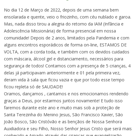
No dia 12 de Março de 2022, depois de uma semana bem
ensolarada e quente, veio o friozinho, com céu nublado e garoa.
Mas, nada disso tirou a alegria do retorno da IAM (Infância e
Adolescência Missionária) de forma presencial em nossa
comunidade! Depois de 2 anos, limitados pela Pandemia e com
alguns encontros esporádicos de forma on-line, ESTAMOS DE
VOLTA, com a corda toda, e também com os devidos cuidados
com máscara, álcool gel e distanciamento, necessários para
segurança de todos! Contamos com a presença de 5 crianças, 4
delas já participavam anteriormente e 01 pela primeira vez,
deram vida à sala que ficou vazia e que por todo esse tempo
ficou repleta só de SAUDADE!
Oramos, dançamos , cantamos e nos emocionamos rendendo
graças a Deus, por estarmos juntos novamente! E tudo isso
faremos durante este ano e muito mais sob a proteção de
Santa Terezinha do Menino Jesus, São Francisco Xavier, São
João Bosco, São Cristóvão e as bençãos de Nossa Senhora
Auxiliadora e seu Filho, Nosso Senhor Jesus Cristo que será mais
conhecido e Amado através das crianças que evangelizarão