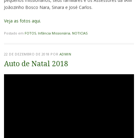
pequenos missionários, seus familiares e os Assessores da IAM
Joãozinho Bosco Nara, Sinara e José Carlos.
Veja as fotos aqui.
Postado em
FOTOS
,
Infância Missionária
,
NOTICIAS
22 DE DEZEMBRO DE 2018
POR
ADMIN
Auto de Natal 2018