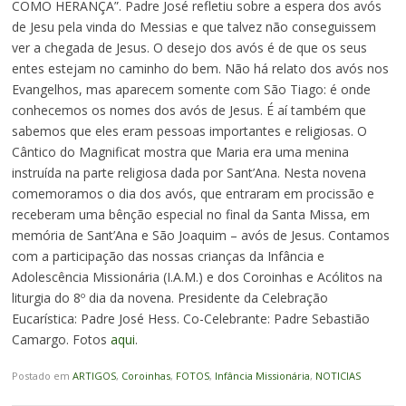
COMO HERANÇA”. Padre José refletiu sobre a espera dos avós
de Jesu pela vinda do Messias e que talvez não conseguissem
ver a chegada de Jesus. O desejo dos avós é de que os seus
entes estejam no caminho do bem. Não há relato dos avós nos
Evangelhos, mas aparecem somente com São Tiago: é onde
conhecemos os nomes dos avós de Jesus. É aí também que
sabemos que eles eram pessoas importantes e religiosas. O
Cântico do Magnificat mostra que Maria era uma menina
instruída na parte religiosa dada por Sant’Ana. Nesta novena
comemoramos o dia dos avós, que entraram em procissão e
receberam uma bênção especial no final da Santa Missa, em
memória de Sant’Ana e São Joaquim – avós de Jesus. Contamos
com a participação das nossas crianças da Infância e
Adolescência Missionária (I.A.M.) e dos Coroinhas e Acólitos na
liturgia do 8º dia da novena. Presidente da Celebração
Eucarística: Padre José Hess. Co-Celebrante: Padre Sebastião
Camargo. Fotos
aqui
.
Postado em
ARTIGOS
,
Coroinhas
,
FOTOS
,
Infância Missionária
,
NOTICIAS