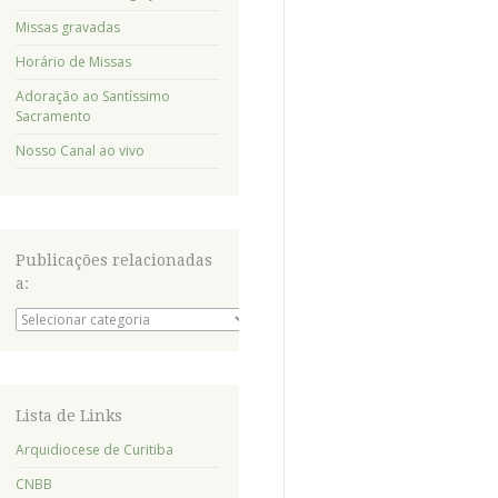
Missas gravadas
Horário de Missas
Adoração ao Santíssimo
Sacramento
Nosso Canal ao vivo
Publicações relacionadas
a:
Publicações
relacionadas
a:
Lista de Links
Arquidiocese de Curitiba
CNBB