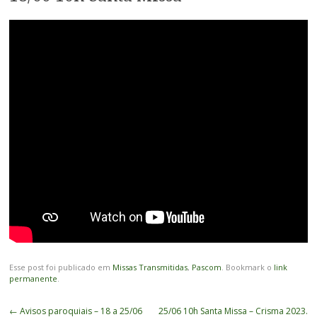
Esse post foi publicado em
Missas Transmitidas
,
Pascom
. Bookmark o
link
permanente
.
Navegação
←
Avisos paroquiais – 18 a 25/06
25/06 10h Santa Missa – Crisma 2023.