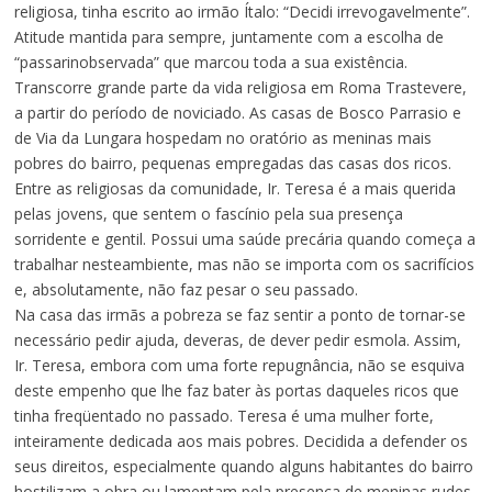
religiosa, tinha escrito ao irmão Ítalo: “Decidi irrevogavelmente”.
Atitude mantida para sempre, juntamente com a escolha de
“passarinobservada” que marcou toda a sua existência.
Transcorre grande parte da vida religiosa em Roma Trastevere,
a partir do período de noviciado. As casas de Bosco Parrasio e
de Via da Lungara hospedam no oratório as meninas mais
pobres do bairro, pequenas empregadas das casas dos ricos.
Entre as religiosas da comunidade, Ir. Teresa é a mais querida
pelas jovens, que sentem o fascínio pela sua presença
sorridente e gentil. Possui uma saúde precária quando começa a
trabalhar nesteambiente, mas não se importa com os sacrifícios
e, absolutamente, não faz pesar o seu passado.
Na casa das irmãs a pobreza se faz sentir a ponto de tornar-se
necessário pedir ajuda, deveras, de dever pedir esmola. Assim,
Ir. Teresa, embora com uma forte repugnância, não se esquiva
deste empenho que lhe faz bater às portas daqueles ricos que
tinha freqüentado no passado. Teresa é uma mulher forte,
inteiramente dedicada aos mais pobres. Decidida a defender os
seus direitos, especialmente quando alguns habitantes do bairro
hostilizam a obra ou lamentam pela presença de meninas rudes