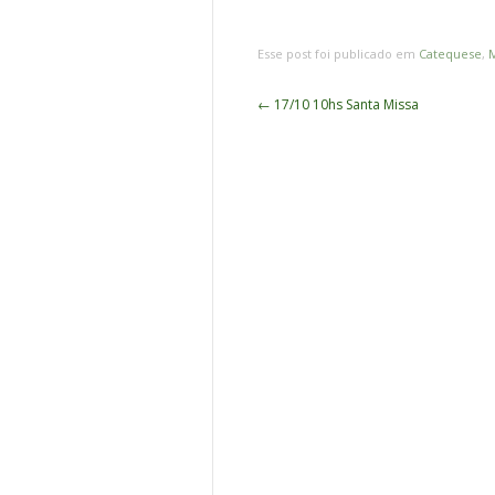
Esse post foi publicado em
Catequese
,
M
Navegação
←
17/10 10hs Santa Missa
de
Posts