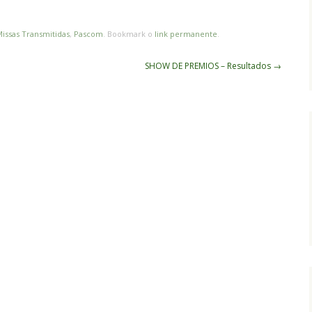
issas Transmitidas
,
Pascom
. Bookmark o
link permanente
.
SHOW DE PREMIOS – Resultados
→