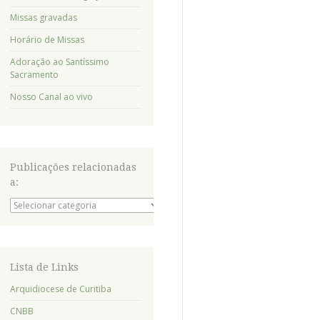
Missas gravadas
Horário de Missas
Adoração ao Santíssimo
Sacramento
Nosso Canal ao vivo
Publicações relacionadas
a:
Publicações
relacionadas
a:
Lista de Links
Arquidiocese de Curitiba
CNBB